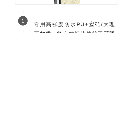
1
专用高强度防水PU+瓷砖/大理
石材质，能有
效解决传统工艺瓷
砖出现空鼓、脱落、开裂等
问
题，其拉拔力可达到0.4-
0.7Mpa/CM，且
隔音保温的特
性。
2
工厂标准化高温模压成型，质量
更加稳定，尺
寸精准，表面平整
且拼瓷砖缝隙精度高，杜绝
传统
师傅水平、状态不一造成质量不